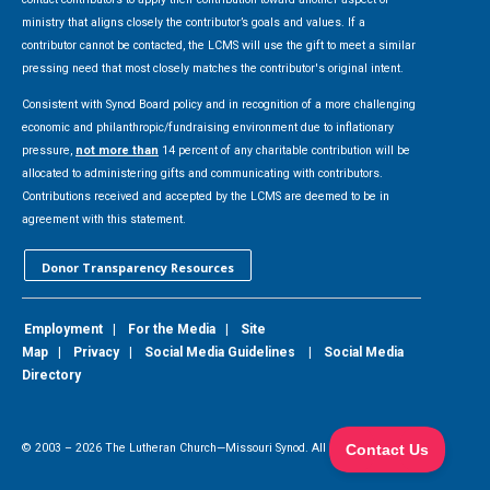
ministry that aligns closely the contributor’s goals and values. If a
contributor cannot be contacted, the LCMS will use the gift to meet a similar
pressing need that most closely matches the contributor's original intent.
Consistent with Synod Board policy and in recognition of a more challenging
economic and philanthropic/fundraising environment due to inflationary
pressure,
not more than
14 percent of any charitable contribution will be
allocated to administering gifts and communicating with contributors.
Contributions received and accepted by the LCMS are deemed to be in
agreement with this statement.
Donor Transparency Resources
Employment
|
For the Media
|
Site
Map
|
Privacy
|
Social Media Guidelines
|
Social Media
Directory
© 2003 –
2026
The Lutheran Church—Missouri Synod. All Rights Reserved.